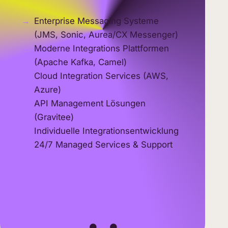
Intuiti
ge
Kontrol
Enterprise Messaging Systeme
Sicherh
(JMS, Sonic, Aurea/CX Messenger)
nen
Perform
e zu
Moderne Integrations Plattformen
24/7 Ex
(Apache Kafka, Camel)
Cloud Integration Services (AWS,
Azure)
API Management Lösungen
ions
(Gravitee)
Individuelle Integrationsentwicklung
24/7 Managed Services & Support
d
ung &