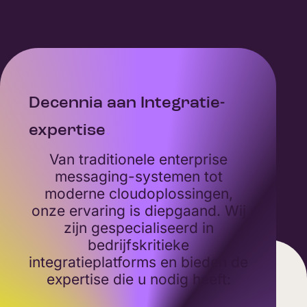
Decennia aan Integratie-
The API
expertise
Modern
excelle
met
Van traditionele enterprise
API-man
messaging-systemen tot
niveau 
op
moderne cloudoplossingen,
Onze
onze ervaring is diepgaand. Wij
Volledi
zijn gespecialiseerd in
Manag
e
bedrijfskritieke
t
integratieplatforms en bieden de
Volledi
ces.
expertise die u nodig heeft:
Intuïti
Control