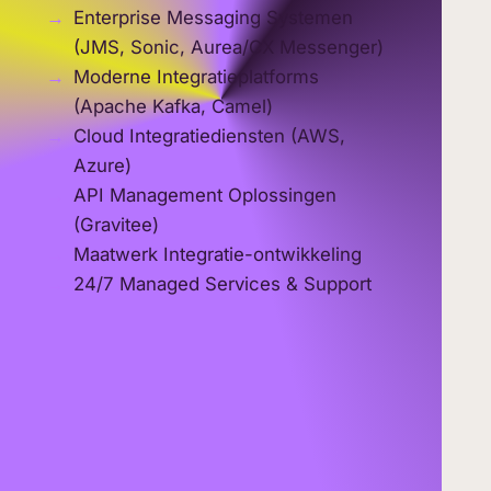
Beveili
Enterprise Messaging Systemen
of
Perform
(JMS, Sonic, Aurea/CX Messenger)
24/7 Ex
Moderne Integratieplatforms
eid
Operati
(Apache Kafka, Camel)
 uw
Cloud Integratiediensten (AWS,
te
Azure)
API Management Oplossingen
(Gravitee)
Maatwerk Integratie-ontwikkeling
 Laag
24/7 Managed Services & Support
ng en
 24/7